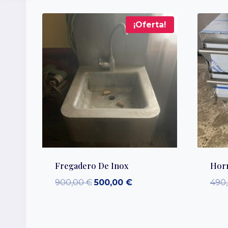
¡Oferta!
Fregadero De Inox
Horn
El
El
900,00
€
500,00
€
490
precio
precio
original
actual
era:
es: