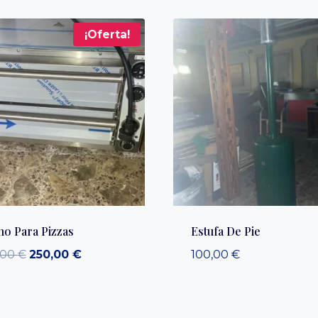
¡Oferta!
o Para Pizzas
Estufa De Pie
El
El
,00
€
250,00
€
100,00
€
precio
precio
original
actual
era:
es: