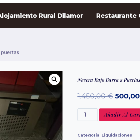
Alojamiento Rural Dilamor
Restaurante
 puertas
Nevera Bajo Barra 2 Puerta
El
1.450,00
€
500,0
precio
Nevera
Añadir Al Car
origina
bajo
era:
barra
Categoría:
Liquidaciones
2