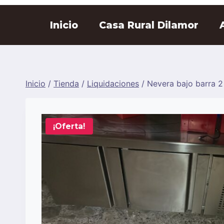
Saltar
al
Inicio
Casa Rural Dilamor
contenido
Inicio
/
Tienda
/
Liquidaciones
/
Nevera bajo barra 2
¡Oferta!