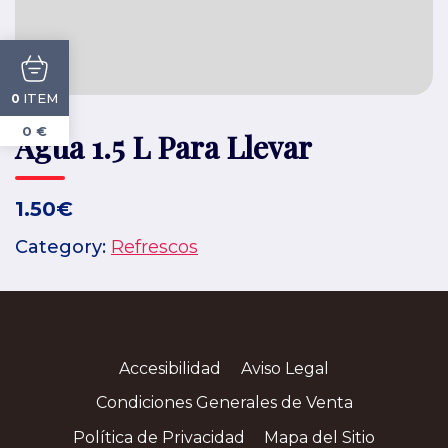
ITEM
0
0 €
Agua 1.5 L Para Llevar
1.50€
Category:
Refrescos
Accesibilidad
Aviso Legal
Condiciones Generales de Venta
Política de Privacidad
Mapa del Sitio