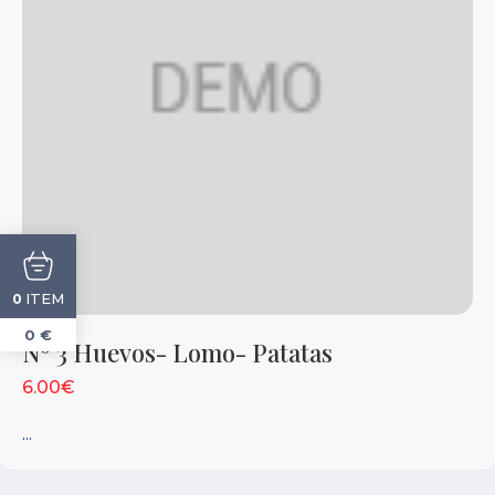
ITEM
0
0 €
Nº 3 Huevos- Lomo- Patatas
6.00€
...